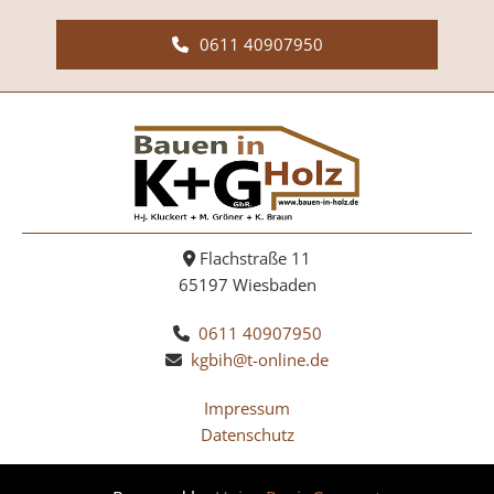
0611 40907950
Flachstraße 11

65197 Wiesbaden
0611 40907950

kgbih@t-online.de

Impressum
Datenschutz