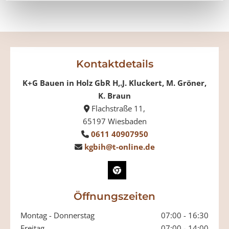
Kontaktdetails
K+G Bauen in Holz GbR H,.J. Kluckert, M. Gröner,
K. Braun
Flachstraße 11,

65197 Wiesbaden
0611 40907950

kgbih@t-online.de

Öffnungszeiten
Montag - Donnerstag
07:00 - 16:30
Freitag
07:00 - 14:00